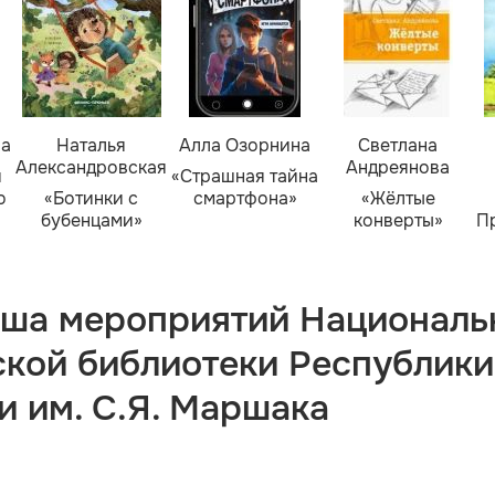
ва
Наталья
Алла Озорнина
Светлана
Александровская
Андреянова
я
«Страшная тайна
о
«Ботинки с
смартфона»
«Жёлтые
бубенцами»
конверты»
П
ша мероприятий Националь
ской библиотеки Республики
и им. С.Я. Маршака