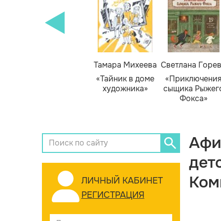
Тамара Михеева
Светлана Горе
«Тайник в доме
«Приключени
художника»
сыщика Рыжег
Фокса»
Афи
дет
Ком
ЛИЧНЫЙ КАБИНЕТ
РЕГИСТРАЦИЯ