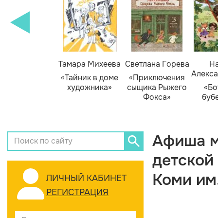
Тамара Михеева
Светлана Горева
На
Алекса
«Тайник в доме
«Приключения
художника»
сыщика Рыжего
«Бо
Фокса»
буб
Афиша м
детской
Коми им
ЛИЧНЫЙ КАБИНЕТ
РЕГИСТРАЦИЯ