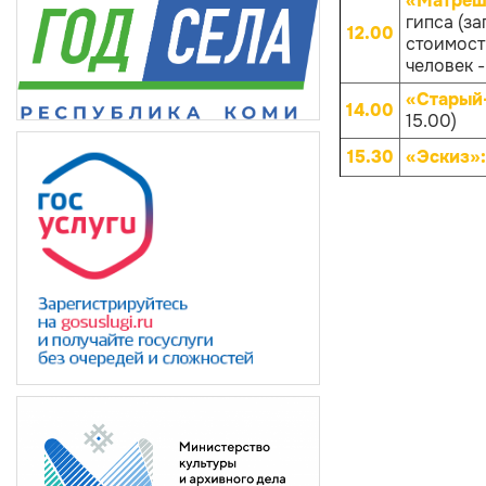
«Матрёш
гипса (за
12.00
стоимости
человек -
«Старый
14.00
15.00)
15.30
«Эскиз»