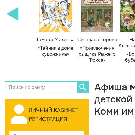
Тамара Михеева
Светлана Горева
На
Алекса
«Тайник в доме
«Приключения
художника»
сыщика Рыжего
«Бо
Фокса»
буб
Афиша м
детской
Коми им
ЛИЧНЫЙ КАБИНЕТ
РЕГИСТРАЦИЯ