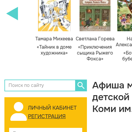
Тамара Михеева
Светлана Горева
На
Алекса
«Тайник в доме
«Приключения
художника»
сыщика Рыжего
«Бо
Фокса»
буб
Афиша м
детской
Коми им
ЛИЧНЫЙ КАБИНЕТ
РЕГИСТРАЦИЯ