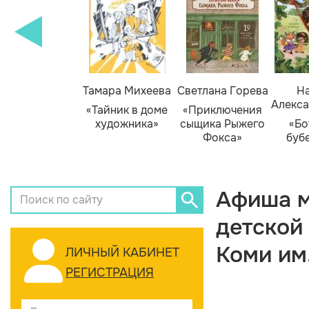
Тамара Михеева
Светлана Горева
На
Алекса
«Тайник в доме
«Приключения
художника»
сыщика Рыжего
«Бо
Фокса»
буб
Афиша м
детской
Коми им
ЛИЧНЫЙ КАБИНЕТ
РЕГИСТРАЦИЯ