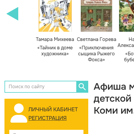
Тамара Михеева
Светлана Горева
На
Алекса
«Тайник в доме
«Приключения
художника»
сыщика Рыжего
«Бо
Фокса»
буб
Афиша м
детской
Коми им
ЛИЧНЫЙ КАБИНЕТ
РЕГИСТРАЦИЯ