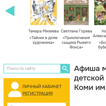
Тамара Михеева
Светлана Горева
На
Алекса
«Тайник в доме
«Приключения
художника»
сыщика Рыжего
«Бо
Фокса»
буб
Афиша м
детской
Коми им
ЛИЧНЫЙ КАБИНЕТ
РЕГИСТРАЦИЯ