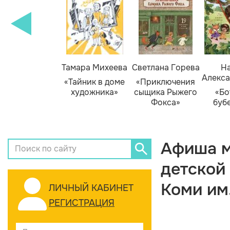
Тамара Михеева
Светлана Горева
На
Алекса
«Тайник в доме
«Приключения
художника»
сыщика Рыжего
«Бо
Фокса»
буб
Афиша м
детской
Коми им
ЛИЧНЫЙ КАБИНЕТ
РЕГИСТРАЦИЯ