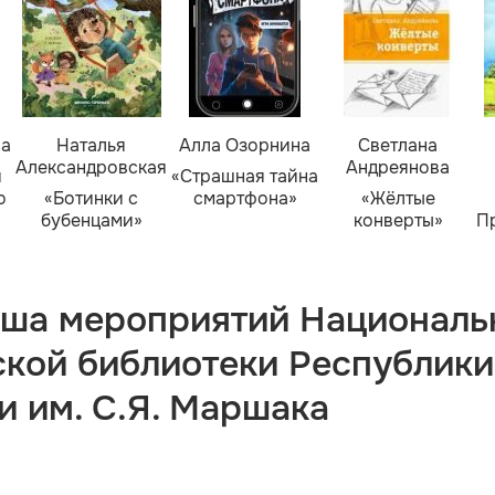
ва
Наталья
Алла Озорнина
Светлана
Александровская
Андреянова
я
«Страшная тайна
о
«Ботинки с
смартфона»
«Жёлтые
бубенцами»
конверты»
П
ша мероприятий Националь
ской библиотеки Республики
и им. С.Я. Маршака