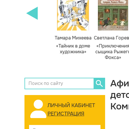
Тамара Михеева
Светлана Горе
«Тайник в доме
«Приключени
художника»
сыщика Рыжег
Фокса»
Афи
дет
Ком
ЛИЧНЫЙ КАБИНЕТ
РЕГИСТРАЦИЯ