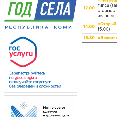
«Матрёш
гипса (за
12.00
стоимости
человек -
«Старый
14.00
15.00)
15.30
«Эскиз»