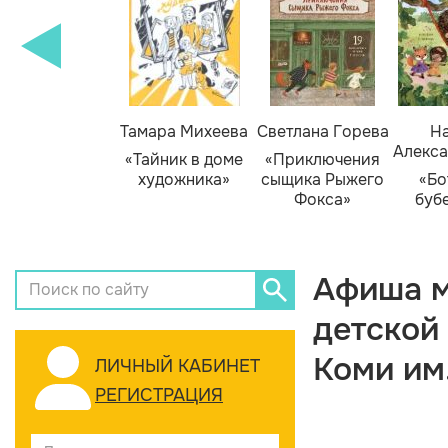
Тамара Михеева
Светлана Горева
На
Алекса
«Тайник в доме
«Приключения
художника»
сыщика Рыжего
«Бо
Фокса»
буб
Афиша м
детской
Коми им
ЛИЧНЫЙ КАБИНЕТ
РЕГИСТРАЦИЯ