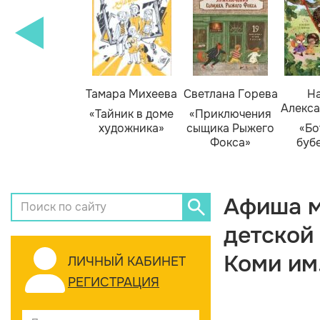
Тамара Михеева
Светлана Горева
На
Алекса
«Тайник в доме
«Приключения
художника»
сыщика Рыжего
«Бо
Фокса»
буб
Афиша м
детской
Коми им
ЛИЧНЫЙ КАБИНЕТ
РЕГИСТРАЦИЯ