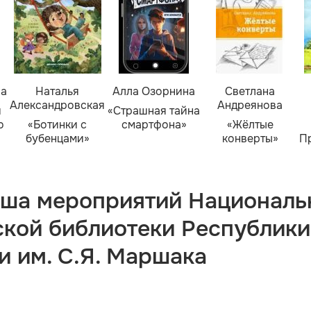
ва
Наталья
Алла Озорнина
Светлана
Александровская
Андреянова
я
«Страшная тайна
о
«Ботинки с
смартфона»
«Жёлтые
бубенцами»
конверты»
П
ша мероприятий Националь
ской библиотеки Республики
и им. С.Я. Маршака