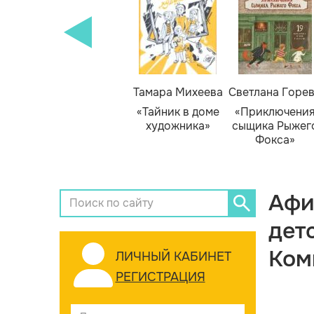
Тамара Михеева
Светлана Горе
«Тайник в доме
«Приключени
художника»
сыщика Рыжег
Фокса»
Афи
дет
Ком
ЛИЧНЫЙ КАБИНЕТ
РЕГИСТРАЦИЯ