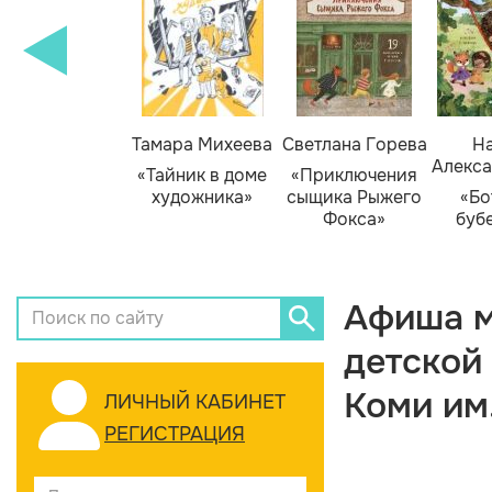
Тамара Михеева
Светлана Горева
На
Алекса
«Тайник в доме
«Приключения
художника»
сыщика Рыжего
«Бо
Фокса»
буб
Афиша м
детской
Коми им
ЛИЧНЫЙ КАБИНЕТ
РЕГИСТРАЦИЯ