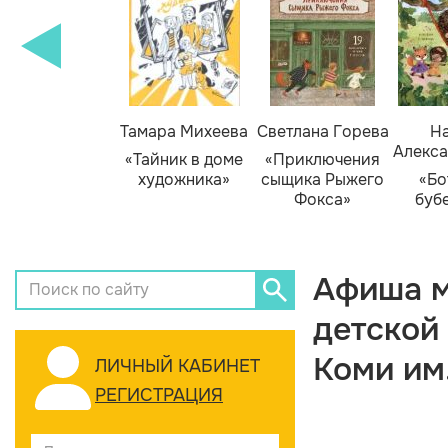
Тамара Михеева
Светлана Горева
На
Алекса
«Тайник в доме
«Приключения
художника»
сыщика Рыжего
«Бо
Фокса»
буб
Афиша м
детской
Коми им
ЛИЧНЫЙ КАБИНЕТ
РЕГИСТРАЦИЯ