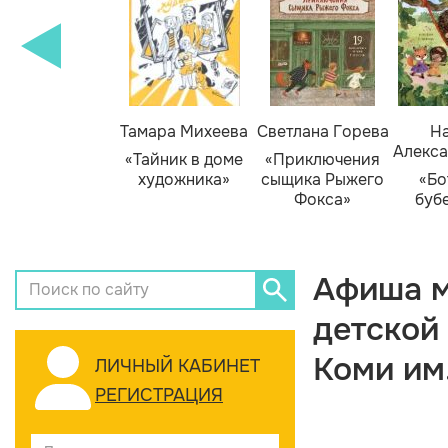
Тамара Михеева
Светлана Горева
На
Алекса
«Тайник в доме
«Приключения
художника»
сыщика Рыжего
«Бо
Фокса»
буб
Афиша м
детской
Коми им
ЛИЧНЫЙ КАБИНЕТ
РЕГИСТРАЦИЯ