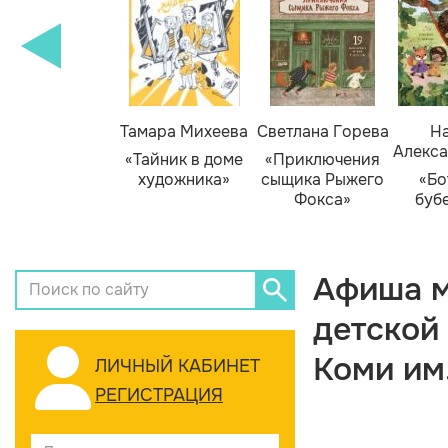
Тамара Михеева
Светлана Горева
На
Алекса
«Тайник в доме
«Приключения
художника»
сыщика Рыжего
«Бо
Фокса»
буб
Афиша м
детской
Коми им
ЛИЧНЫЙ КАБИНЕТ
РЕГИСТРАЦИЯ