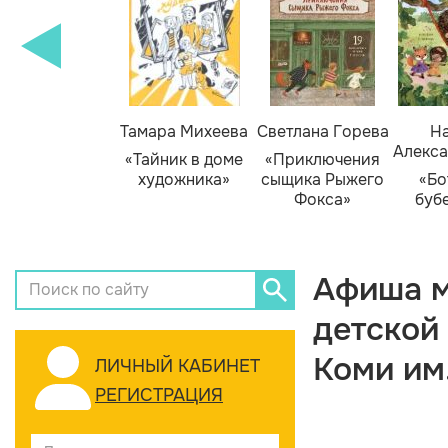
Тамара Михеева
Светлана Горева
На
Алекса
«Тайник в доме
«Приключения
художника»
сыщика Рыжего
«Бо
Фокса»
буб
Афиша м
детской
Коми им
ЛИЧНЫЙ КАБИНЕТ
РЕГИСТРАЦИЯ