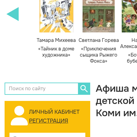
Тамара Михеева
Светлана Горева
На
Алекса
«Тайник в доме
«Приключения
художника»
сыщика Рыжего
«Бо
Фокса»
буб
Афиша м
детской
Коми им
ЛИЧНЫЙ КАБИНЕТ
РЕГИСТРАЦИЯ