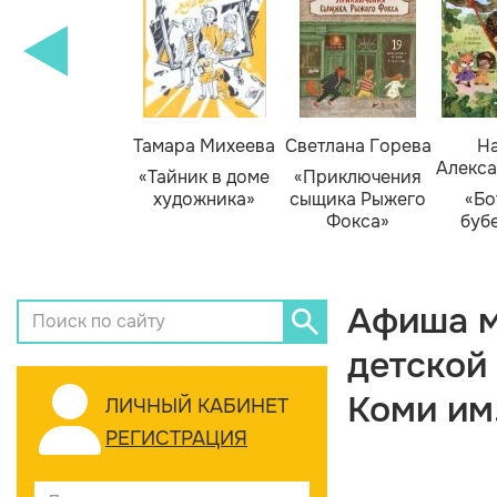
Тамара Михеева
Светлана Горева
На
Алекса
«Тайник в доме
«Приключения
художника»
сыщика Рыжего
«Бо
Фокса»
буб
Афиша м
детской
Коми им
ЛИЧНЫЙ КАБИНЕТ
РЕГИСТРАЦИЯ