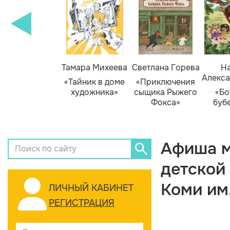
Тамара Михеева
Светлана Горева
На
Алекса
«Тайник в доме
«Приключения
художника»
сыщика Рыжего
«Бо
Фокса»
буб
Афиша м
детской
Коми им
ЛИЧНЫЙ КАБИНЕТ
РЕГИСТРАЦИЯ