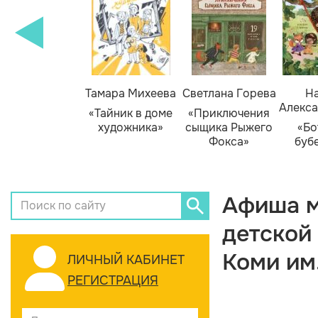
Тамара Михеева
Светлана Горева
На
Алекса
«Тайник в доме
«Приключения
художника»
сыщика Рыжего
«Бо
Фокса»
буб
Афиша м
детской
Коми им
ЛИЧНЫЙ КАБИНЕТ
РЕГИСТРАЦИЯ