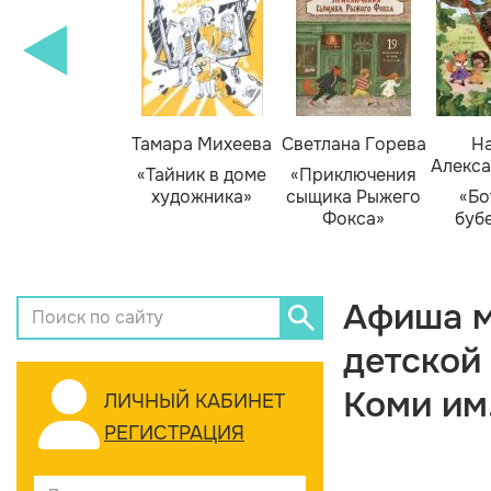
Тамара Михеева
Светлана Горева
На
Алекса
«Тайник в доме
«Приключения
художника»
сыщика Рыжего
«Бо
Фокса»
буб
Афиша м
детской
Коми им
ЛИЧНЫЙ КАБИНЕТ
РЕГИСТРАЦИЯ