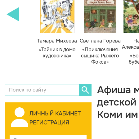
Тамара Михеева
Светлана Горева
На
Алекса
«Тайник в доме
«Приключения
художника»
сыщика Рыжего
«Бо
Фокса»
буб
Афиша м
детской
Коми им
ЛИЧНЫЙ КАБИНЕТ
РЕГИСТРАЦИЯ