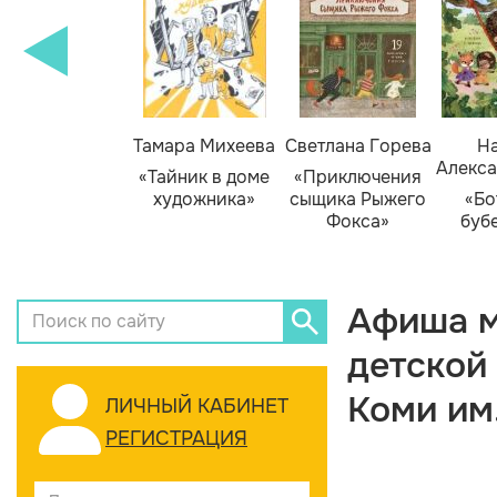
Тамара Михеева
Светлана Горева
На
Алекса
«Тайник в доме
«Приключения
художника»
сыщика Рыжего
«Бо
Фокса»
буб
Афиша м
детской
Коми им
ЛИЧНЫЙ КАБИНЕТ
РЕГИСТРАЦИЯ