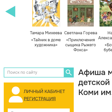
Тамара Михеева
Светлана Горева
На
Алекса
«Тайник в доме
«Приключения
художника»
сыщика Рыжего
«Бо
Фокса»
буб
Афиша м
детской
Коми им
ЛИЧНЫЙ КАБИНЕТ
РЕГИСТРАЦИЯ