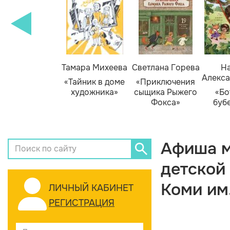
Тамара Михеева
Светлана Горева
На
Алекса
«Тайник в доме
«Приключения
художника»
сыщика Рыжего
«Бо
Фокса»
буб
Афиша м
детской
Коми им
ЛИЧНЫЙ КАБИНЕТ
РЕГИСТРАЦИЯ