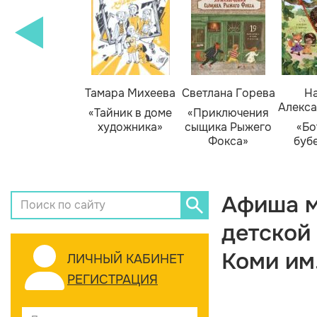
Тамара Михеева
Светлана Горева
На
Алекса
«Тайник в доме
«Приключения
художника»
сыщика Рыжего
«Бо
Фокса»
буб
Афиша м
детской
Коми им
ЛИЧНЫЙ КАБИНЕТ
РЕГИСТРАЦИЯ