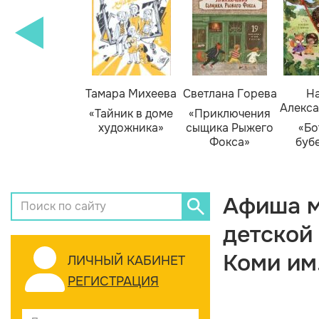
Тамара Михеева
Светлана Горева
На
Алекса
«Тайник в доме
«Приключения
художника»
сыщика Рыжего
«Бо
Фокса»
буб
Афиша м
детской
Коми им
ЛИЧНЫЙ КАБИНЕТ
РЕГИСТРАЦИЯ