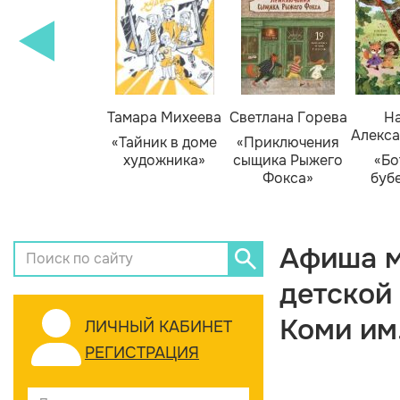
Тамара Михеева
Светлана Горева
На
Алекса
«Тайник в доме
«Приключения
художника»
сыщика Рыжего
«Бо
Фокса»
буб
Афиша м
детской
Коми им
ЛИЧНЫЙ КАБИНЕТ
РЕГИСТРАЦИЯ