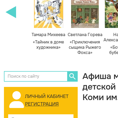
Тамара Михеева
Светлана Горева
На
Алекса
«Тайник в доме
«Приключения
художника»
сыщика Рыжего
«Бо
Фокса»
буб
Афиша м
детской
Коми им
ЛИЧНЫЙ КАБИНЕТ
РЕГИСТРАЦИЯ