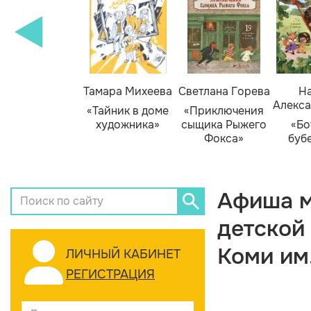
Тамара Михеева
Светлана Горева
На
Алекса
«Тайник в доме
«Приключения
художника»
сыщика Рыжего
«Бо
Фокса»
буб
Афиша м
детской
Коми им
ЛИЧНЫЙ КАБИНЕТ
РЕГИСТРАЦИЯ