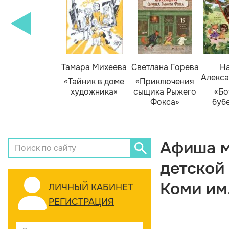
Тамара Михеева
Светлана Горева
На
Алекса
«Тайник в доме
«Приключения
художника»
сыщика Рыжего
«Бо
Фокса»
буб
Афиша м
детской
Коми им
ЛИЧНЫЙ КАБИНЕТ
РЕГИСТРАЦИЯ