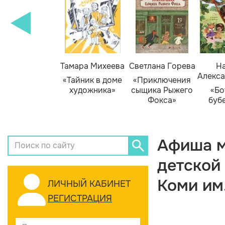
Тамара Михеева
Светлана Горева
На
Алекса
«Тайник в доме
«Приключения
художника»
сыщика Рыжего
«Бо
Фокса»
буб
Афиша м
детской
Коми им
ЛИЧНЫЙ КАБИНЕТ
РЕГИСТРАЦИЯ