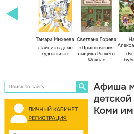
Тамара Михеева
Светлана Горева
На
Алекса
«Тайник в доме
«Приключения
художника»
сыщика Рыжего
«Бо
Фокса»
буб
Афиша м
детской
Коми им
ЛИЧНЫЙ КАБИНЕТ
РЕГИСТРАЦИЯ