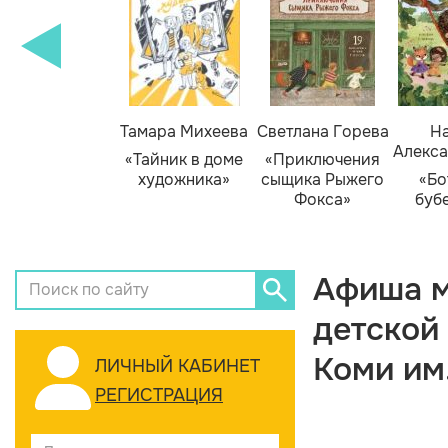
Тамара Михеева
Светлана Горева
На
Алекса
«Тайник в доме
«Приключения
художника»
сыщика Рыжего
«Бо
Фокса»
буб
Афиша м
детской
Коми им
ЛИЧНЫЙ КАБИНЕТ
РЕГИСТРАЦИЯ