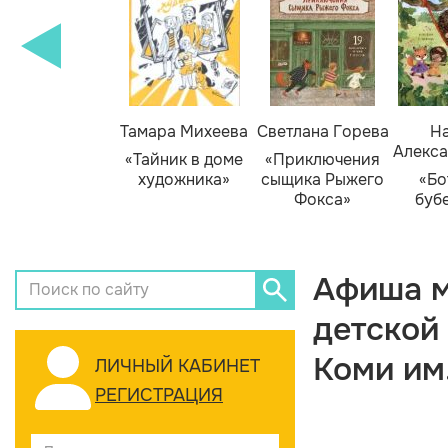
Тамара Михеева
Светлана Горева
На
Алекса
«Тайник в доме
«Приключения
художника»
сыщика Рыжего
«Бо
Фокса»
буб
Афиша м
детской
Коми им
ЛИЧНЫЙ КАБИНЕТ
РЕГИСТРАЦИЯ