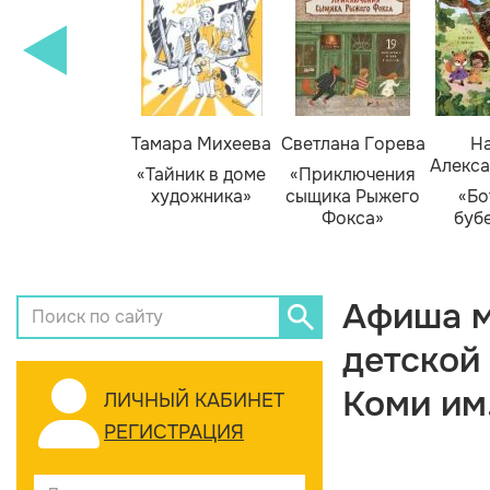
Тамара Михеева
Светлана Горева
На
Алекса
«Тайник в доме
«Приключения
художника»
сыщика Рыжего
«Бо
Фокса»
буб
Афиша м
детской
Коми им
ЛИЧНЫЙ КАБИНЕТ
РЕГИСТРАЦИЯ