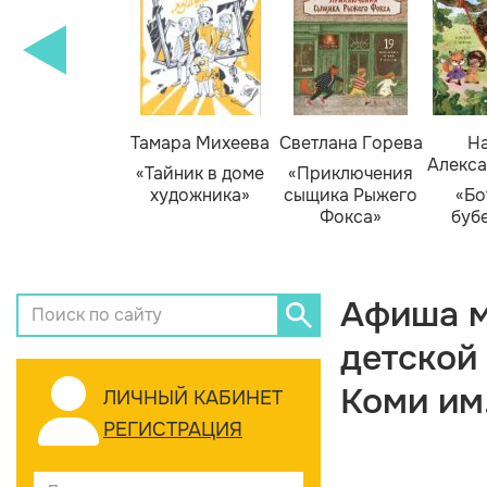
Тамара Михеева
Светлана Горева
На
Алекса
«Тайник в доме
«Приключения
художника»
сыщика Рыжего
«Бо
Фокса»
буб
Афиша м
детской
Коми им
ЛИЧНЫЙ КАБИНЕТ
РЕГИСТРАЦИЯ