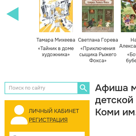
Тамара Михеева
Светлана Горева
На
Алекса
«Тайник в доме
«Приключения
художника»
сыщика Рыжего
«Бо
Фокса»
буб
Афиша м
детской
Коми им
ЛИЧНЫЙ КАБИНЕТ
РЕГИСТРАЦИЯ