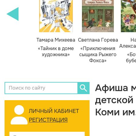
Тамара Михеева
Светлана Горева
На
Алекса
«Тайник в доме
«Приключения
художника»
сыщика Рыжего
«Бо
Фокса»
буб
Афиша м
детской
Коми им
ЛИЧНЫЙ КАБИНЕТ
РЕГИСТРАЦИЯ