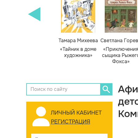
Тамара Михеева
Светлана Горе
«Тайник в доме
«Приключени
художника»
сыщика Рыжег
Фокса»
Афи
дет
Ком
ЛИЧНЫЙ КАБИНЕТ
РЕГИСТРАЦИЯ