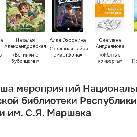
ва
Наталья
Алла Озорнина
Светлана
Александровская
Андреянова
я
«Страшная тайна
о
«Ботинки с
смартфона»
«Жёлтые
бубенцами»
конверты»
П
ша мероприятий Националь
ской библиотеки Республики
и им. С.Я. Маршака