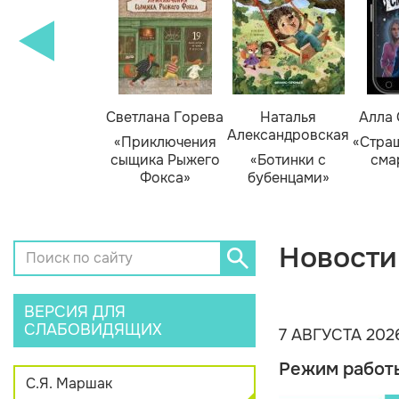
етлана Горева
Наталья
Алла Озорнина
Св
Александровская
Анд
Приключения
«Страшная тайна
ыщика Рыжего
«Ботинки с
смартфона»
«Ж
Фокса»
бубенцами»
ко
Новости
ВЕРСИЯ ДЛЯ
СЛАБОВИДЯЩИХ
7 АВГУСТА 202
Режим работ
С.Я. Маршак