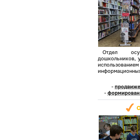
Отдел осущ
дошкольников, у
использование
информационных
-
продвиже
-
формирован
О