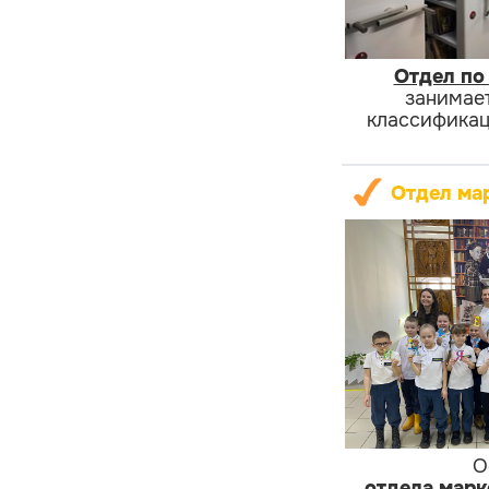
Отдел по
занимае
классификац
Отдел ма
О
отдела марк