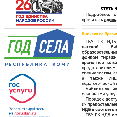
стать 
Подробнее, 
прочитать
здесь
Выписка из Прави
ГБУ РК НДБ 
детской биб
образовательн
фондом тиражи
временное польз
представителя
специалистам, с
а также лица
педагогической 
Библиотека я
основными услуг
Порядок досту
их предоставле
НДБ в соответст
ГБУ РК НДБ им