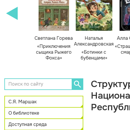
амара Михеева
Светлана Горева
Наталья
Алла
Александровская
Тайник в доме
«Приключения
«Стра
художника»
сыщика Рыжего
«Ботинки с
сма
Фокса»
бубенцами»
Структу
Национа
С.Я. Маршак
Республ
О библиотеке
Доступная среда