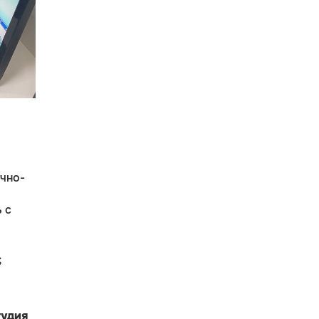
чно-
 с
;
удия