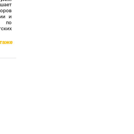
шает
оров
ии и
 по
ских
этаже