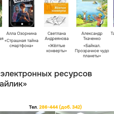
Алла Озорнина
Светлана
Александр
Т
ая
Андреянова
Ткаченко
«Страшная тайна
смартфона»
«Жёлтые
«Байкал.
конверты»
Прозрачное чудо
планеты»
 электронных ресурсов
айлик»
Тел
.
286-444 (доб. 342)