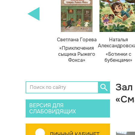
кизюк
Тамара Михеева
Светлана Горева
Наталья
Александровск
нью
«Тайник в доме
«Приключения
я»
художника»
сыщика Рыжего
«Ботинки с
Фокса»
бубенцами»
Зал
«См
ВЕРСИЯ ДЛЯ
СЛАБОВИДЯЩИХ
ЛИЧНЫЙ КАБИНЕТ