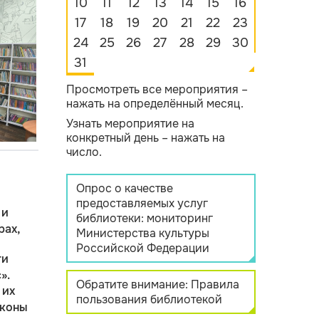
10
11
12
13
14
15
16
17
18
19
20
21
22
23
24
25
26
27
28
29
30
31
Просмотреть все мероприятия –
нажать на определённый месяц.
Узнать мероприятие на
конкретный день – нажать на
число.
Опрос о качестве
предоставляемых услуг
 и
библиотеки: мониторинг
рах,
Министерства культуры
Российской Федерации
ти
».
Обратите внимание: Правила
 их
пользования библиотекой
аконы