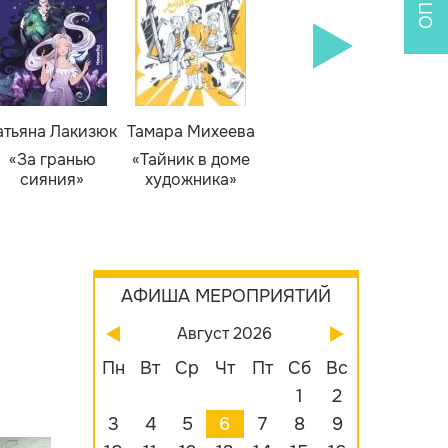
атьяна Лакизюк
Тамара Михеева
Светлана Горева
Н
Алекс
«За гранью
«Тайник в доме
«Приключения
сияния»
художника»
сыщика Рыжего
«Б
Фокса»
бу
АФИША МЕРОПРИЯТИЙ
Август 2026
Пн
Вт
Ср
Чт
Пт
Сб
Вс
1
2
3
4
5
6
7
8
9