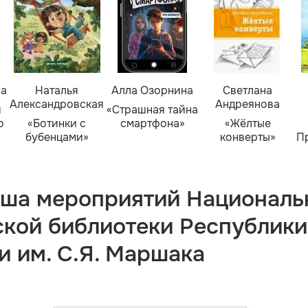
ва
Наталья
Алла Озорнина
Светлана
Александровская
Андреянова
я
«Страшная тайна
о
«Ботинки с
смартфона»
«Жёлтые
бубенцами»
конверты»
П
ша мероприятий Националь
ской библиотеки Республики
и им. С.Я. Маршака