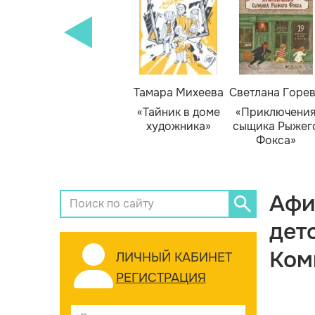
Тамара Михеева
Светлана Горе
«Тайник в доме
«Приключени
художника»
сыщика Рыжег
Фокса»
Афи
дет
Ком
ЛИЧНЫЙ КАБИНЕТ
РЕГИСТРАЦИЯ