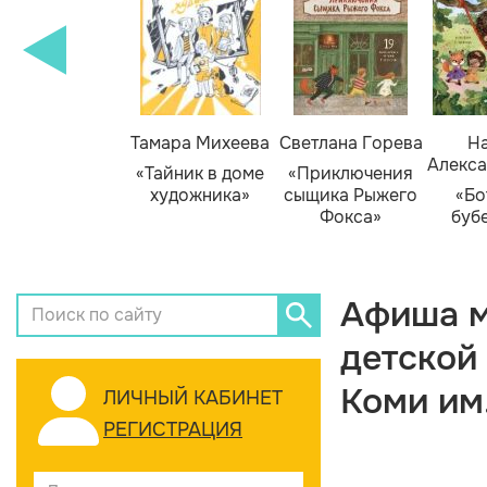
Тамара Михеева
Светлана Горева
На
Алекса
«Тайник в доме
«Приключения
художника»
сыщика Рыжего
«Бо
Фокса»
буб
Афиша м
детской
Коми им
ЛИЧНЫЙ КАБИНЕТ
РЕГИСТРАЦИЯ