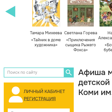
Тамара Михеева
Светлана Горева
На
Алекса
«Тайник в доме
«Приключения
художника»
сыщика Рыжего
«Бо
Фокса»
буб
Афиша м
детской
Коми им
ЛИЧНЫЙ КАБИНЕТ
РЕГИСТРАЦИЯ