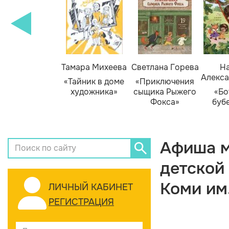
Тамара Михеева
Светлана Горева
На
Алекса
«Тайник в доме
«Приключения
художника»
сыщика Рыжего
«Бо
Фокса»
буб
Афиша м
детской
Коми им
ЛИЧНЫЙ КАБИНЕТ
РЕГИСТРАЦИЯ