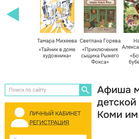
Тамара Михеева
Светлана Горева
На
Алекса
«Тайник в доме
«Приключения
художника»
сыщика Рыжего
«Бо
Фокса»
буб
Афиша м
детской
Коми им
ЛИЧНЫЙ КАБИНЕТ
РЕГИСТРАЦИЯ