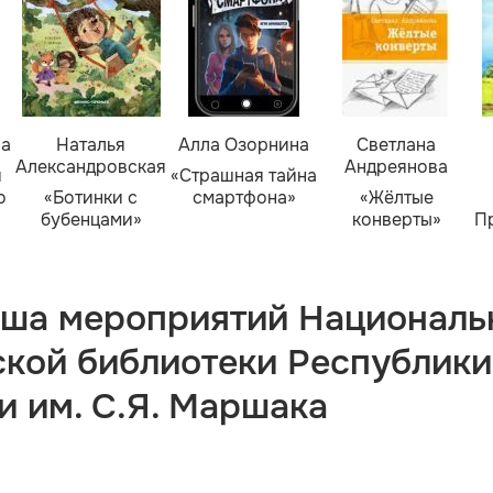
ва
Наталья
Алла Озорнина
Светлана
Александровская
Андреянова
я
«Страшная тайна
о
«Ботинки с
смартфона»
«Жёлтые
бубенцами»
конверты»
П
ша мероприятий Националь
ской библиотеки Республики
и им. С.Я. Маршака