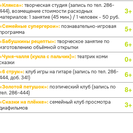
«Клякса»:
творческая студия (запись по тел. 286-
3+
444), возмещение стоимости расходных
материалов: 1 занятие (45 мин.) / 1 человек - 50 руб.
«Семейные супергерои»:
познавательно-игровая
5+
программа
«Бабушкины рецепты»:
творческое занятие по
6+
изготовлению объёмной открытки
«Чуня-чалля (кукла с пальчик)»:
театрик коми
0+
сказки
«6 струн»:
клуб игры на гитаре (запись по тел. 286-
6+
444, доб. 341)
«Золотой петушок»:
поэтический клуб (запись по
8+
тел. 286-444)
«Сказки на плёнке»:
семейный клуб просмотра
3+
диафильмов