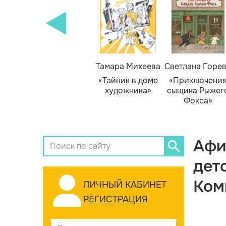
Тамара Михеева
Светлана Горе
«Тайник в доме
«Приключени
художника»
сыщика Рыжег
Фокса»
Афи
дет
Ком
ЛИЧНЫЙ КАБИНЕТ
РЕГИСТРАЦИЯ