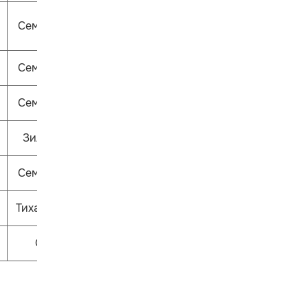
Семицветик
Семицветик
Семицветик
Зиль-Зёль
Семицветик
Тихая сказка
Ошпи